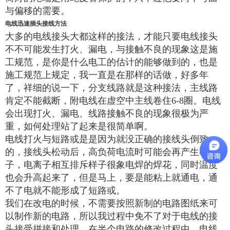
与偏移的需要。
电线迅速插头接线方法
大多的电线接头大都这样的接法，才能只要电线接头
不不可能发生打火、漏电，与接触不良的现象这是施
工规范，是你是什么电工的估计的能够做到的，也是
施工规范上规定，我一直是在那样的话做，好多年
了，祥细的说一下，分支线路就是这种接法，主线路
肯定不能截断，附电线在虚空中主线卷住6-8圈。电线
会出现打火、漏电、线路接触不良的现象很极为严
重，如何处理站了起来是很简单啊。
电线打火与短路或是是因为就没正确的接线头倒致
的，接线头松动后，高负荷电流时可能会再产生电离
子，电离子相互排斥样子很象电焊的焊花，同时温度
也会升高起来了，但是马上，要是能粘上就通电，通
不了电就不能形成了短路或。
我们在改电的时候，不需要按照新制的电路图纸来可
以制作新的电路，所以我过程中免不了对于电线的接
头接受拼接和处理。在半个电路的修改过程中，电线