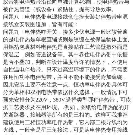
胶带将电伴热带沿径向单独计算4/3圈，使电伴热带与
被伴热管道（或设备）紧贴住，提高导热效率。
问题八：电伴热带电源接线盒怎摸安装好伴热带电源
接线盒安装图追加，皆有可能：
问题九：电伴热咋开关，接多少伏电源一般比较普遍
的是电伴热是单根直铺或则是绞缠在被保温物体上面,
用铝箔包裹材料电伴热是直接贴在工艺管壁敷外面是
保温层，例如管道设备等。其中卷住电伴热带中依据
是否不叠加，判断在设计温度容许的情况下，不使用
自控温电伴热带。只不过高温环境下的伴热，不需要
在用恒功率电伴热带，并且不能不能接受附加缠绕，
因此安装上要不光注意一点。恒功率电伴热带具体可
分为单相和双相电热带依据什么选择，一般情况下可
预先安排分为220V，380V.选择类型哪种伴热带，可依
据工艺要求及在用环境。.例如，图纸给电伴热配的开
关断路器，接触器等所有的是三相的。这样可我推荐
建议使用三相恒功率电伴热带，它内部三根导线均为
火线，一般全是星三角接法，可是从电伴热专用接线