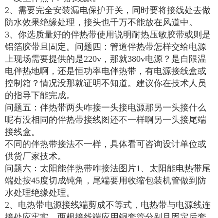
2、需要完全安装漏电保护开关，同时要将接线处去做
防水效果绝缘处理，接头也千万不能放在风道中。
3、你选质量好的伴热带使用说明耐热压敏胶带或则是
铝箔胶带且固定。问题四：管道伴热带怎样交给电源
上现场需要提供的是220v，那就380v电源？是自限温
电伴热地啊，还是恒功率电伴热带，有电源接线盒或
控制箱？情况没那就证明不知道。建议你在技术人员
的指导下能完成。
问题五：伴热带两头咋接一头接电源那另一头接什么
呢有没相同的伴热带接线图还不一样啊另一头接尾端
接线盒。
不同的伴热带接法不一样，具体看可咨询设计单位或
供货厂家技术。
问题六：太阳能伴热带咋接法图片1、太阳能电热带尾
端处按45度切成钝角，尾端要用收缩包装机管做到防
水处理绝缘处理。
2、电热带电源接线端剪成不等式，电热带与电源线连
接处应牢实，两根接线端应用铜套管分别且固定后套