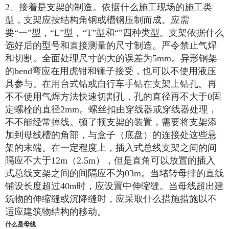
2、接着是支架的制造。依据什么施工现场的施工类
型，支架应按结构角钢或槽钢压制而成。应需
要“一”型，“L”型，“T”型和“”四种类型。支架依据什么
选好后的型号和直接测量的尺寸制造。严令禁止气焊
和切割。全面处理尺寸的大的误差为5mm。异形钢架
的bend弯应在用虎钳和锤子接受，也可以不使用液压
具参与。在用台式钻或自行车手钻在支架上钻孔。再
不不使用气焊方法快速切割孔，孔的直径再不大于0固
定螺栓的直径2mm。螺丝扣由穿线器或穿线器处理，
不不能经常掉线。顿了顿支架的装置，需要将支架添
加到母线槽的角部，与盒子（底盘）的连接处这些悬
架的末端。在一定程度上，插入式总线支架之间的间
隔应不大于12m（2.5m），但是直角可以放置的插入
式总线支架之间的间隔应不为03m。当堵转母排的直线
铺设长度超过40m时，应设置中伸缩缝。当母线超出建
筑物的伸缩缝或沉降缝时，应采取什么措施措施以不
适应建筑物结构的移动。
什么是母线