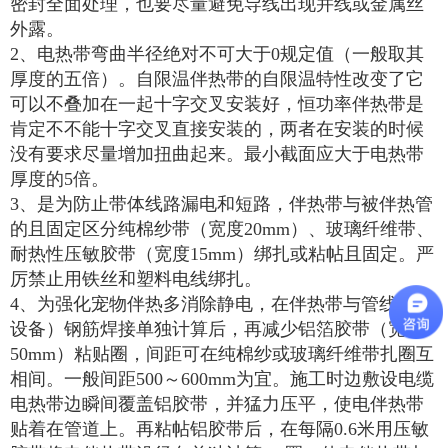
密封全面处理，也要尽量避免导线出现并线或金属丝
外露。
2、电热带弯曲半径绝对不可大于0规定值（一般取其
厚度的五倍）。自限温伴热带的自限温特性改变了它
可以不叠加在一起十字交叉安装好，恒功率伴热带是
肯定不不能十字交叉直接安装的，两者在安装的时候
没有要求尽量增加扭曲起来。最小截面应大于电热带
厚度的5倍。
3、是为防止带体线路漏电和短路，伴热带与被伴热管
的且固定区分纯棉纱带（宽度20mm）、玻璃纤维带、
耐热性压敏胶带（宽度15mm）绑扎或粘帖且固定。严
厉禁止用铁丝和塑料电线绑扎。
4、为强化宠物伴热多消除静电，在伴热带与管线（或
设备）钢筋焊接单独计算后，再减少铝箔胶带（宽
50mm）粘贴圈，间距可在纯棉纱或玻璃纤维带扎圈互
相间。一般间距500～600mm为宜。施工时边敷设电缆
电热带边瞬间覆盖铝胶带，并猛力压平，使电伴热带
贴着在管道上。再粘帖铝胶带后，在每隔0.6米用压敏