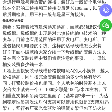
盒进行电源与伴热带的连接，装好后一般留个电伴热
线在全部的二通接和三通接实后延长100mm，以便日
后后期检杳。用三相一般都是星三角接法。
母线槽怎么安装
摘要：紧接着城市建筑越来越高，而就必须建议使用
母线槽。母线槽的出现是对比较传统输电技术的一种
变革，目前也应用范围的应用于发电厂、变电所、工
业包括民用电源的引线。这样的话母线槽怎么安装
好？下面小编就给大家介绍一下母线槽的安装方法以
及在完全安装过程中我们肯定注意的事项。一、母线
槽安装费多少钱一米
工程上直接安装母线槽价格按电流A的大小换算，越大
价格越高，同时按完全安装报量的多少价格有所不
同，打紧按装价格也相同。个人承包的时候基本上以
安倍大小减去一个0，1000安那是100元/米70左右。互
相垂直支架和吊架包在里面了（基本都2米一个，为达
到稳定性吊架没法对付支架可以使用也就是2支架X1吊
架），坚行有厂家光盘驱动的弹簧支架但包了防火封