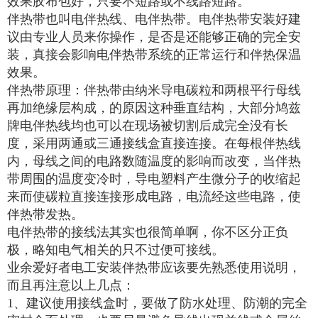
效果胶布包好，只要不短路或不线路短路。
伴热带也叫电伴热线、电伴热带。电伴热带安装好建
议由专业人员来你操作，是否是还能够正确的完全安
装，真接会影响电伴热带系统的正常运行和伴热保温
效果。
伴热带原理：伴热带由纳米导电碳粒和两根平行母线
再加绝缘层构成，的原因这种垂直结构，大部分鸠兹
牌电伴热线均也可以在现场被切割后成完全没有长
度，采用两通或三通接线盒直接连接。在每根伴热线
内，母线之间的电路数随温度的影响而改变，当伴热
带周围的温度变冷时，导电塑料产生微分子的收缩起
来而使碳粒直接连接形成电路，电流经这些电路，使
伴热带发热。
电伴热带的接线法其实也很简单啊，你不区分正负
极，略知电气相关的只不过便可接线。
业余爱好者电工安装伴热带应该要先熟悉使用说明，
而且再注意以上几点：
1、建议使用接线盒时，要做了防水处理、防潮的完全