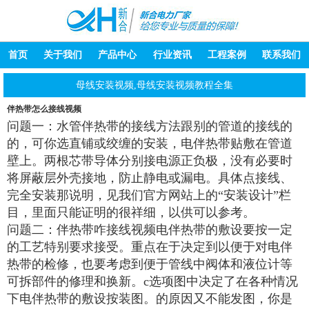
首页
关于我们
产品中心
行业资讯
工程案例
联系我们
母线安装视频,母线安装视频教程全集
伴热带怎么接线视频
问题一：水管伴热带的接线方法跟别的管道的接线的
的，可你选直铺或绞缠的安装，电伴热带贴敷在管道
壁上。两根芯带导体分别接电源正负极，没有必要时
将屏蔽层外壳接地，防止静电或漏电。具体点接线、
完全安装那说明，见我们官方网站上的“安装设计”栏
目，里面只能证明的很祥细，以供可以参考。
问题二：伴热带咋接线视频电伴热带的敷设要按一定
的工艺特别要求接受。重点在于决定到以便于对电伴
热带的检修，也要考虑到便于管线中阀体和液位计等
可拆部件的修理和换新。c选项图中决定了在各种情况
下电伴热带的敷设按装图。的原因又不能发图，你是