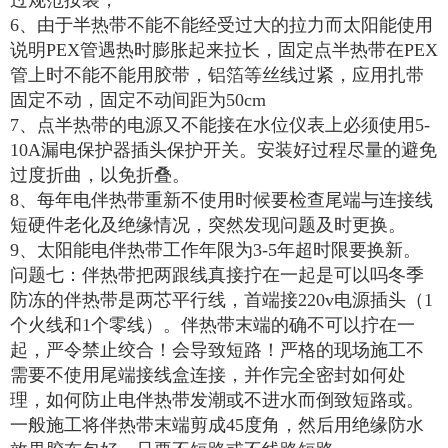
过规范按装，
6、由于半热带不能不能经受过大的拉力而太阳能使用
说明PEX管遇热时膨胀起来拉长，固定点半热带在PEX
管上时不能不能用胶带，铝箔等丝线过紧，应用扎带
固定不动，固定不动间距为50cm
7、点半热带的电源又不能接在水位仪表上必须使用5-
10A漏电保护器插头保护开关。安装好过程尽量的避免
过度折曲，以免折叠。
8、每年电伴热带重新不使用时候要检查尾端与连接线
短硬件老化及绝缘情况，突然发现问题及时更换。
9、太阳能电伴热带工作年限为3-5年超时限要换新。
问题七：伴热带把两跟线真接拧在一起是可以吗冬季
防冻的伴热带是两芯平行线，首端接220v电源插头（1
个火线和1个零线）。伴热带末端的确不可以拧在一
起，严令禁止绞合！会导致短路！严格的现场施工不
需要不使用尾端接线盒连接，并作完全密封如何处
理，如何防止电伴热带发潮或不进水而倒致短路或。
一般施工将伴热带末端剪成45度角，然后用绝缘防水